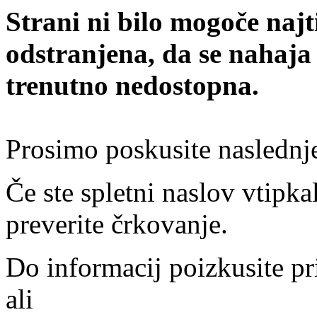
Strani ni bilo mogoče najt
odstranjena, da se nahaja
trenutno nedostopna.
Prosimo poskusite naslednj
Če ste spletni naslov vtipkal
preverite črkovanje.
Do informacij poizkusite pr
ali