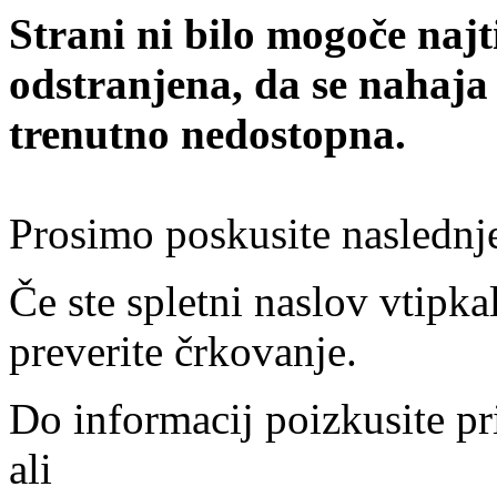
Strani ni bilo mogoče najt
odstranjena, da se nahaja
trenutno nedostopna.
Prosimo poskusite naslednj
Če ste spletni naslov vtipkal
preverite črkovanje.
Do informacij poizkusite pr
ali