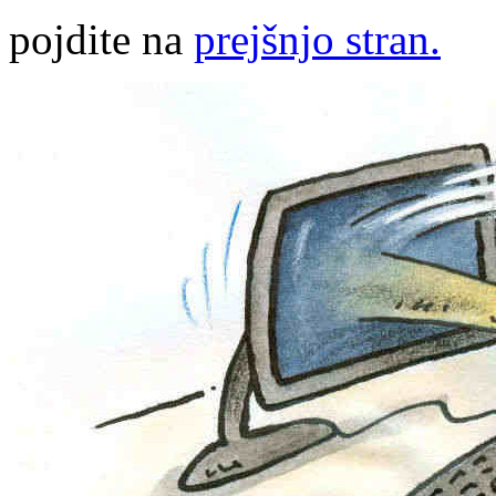
pojdite na
prejšnjo stran.