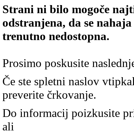
Strani ni bilo mogoče najt
odstranjena, da se nahaja
trenutno nedostopna.
Prosimo poskusite naslednj
Če ste spletni naslov vtipkal
preverite črkovanje.
Do informacij poizkusite pr
ali