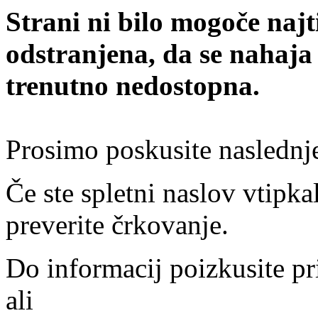
Strani ni bilo mogoče najt
odstranjena, da se nahaja
trenutno nedostopna.
Prosimo poskusite naslednj
Če ste spletni naslov vtipkal
preverite črkovanje.
Do informacij poizkusite pr
ali