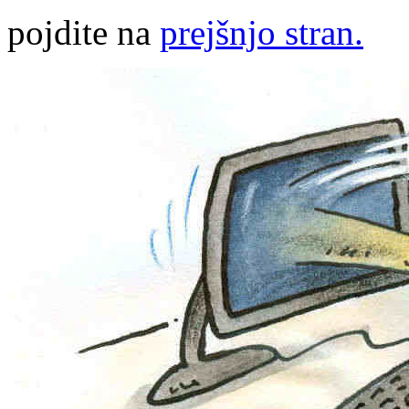
pojdite na
prejšnjo stran.