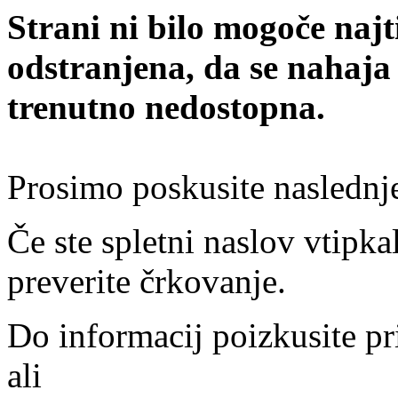
Strani ni bilo mogoče najt
odstranjena, da se nahaja
trenutno nedostopna.
Prosimo poskusite naslednj
Če ste spletni naslov vtipkal
preverite črkovanje.
Do informacij poizkusite pr
ali