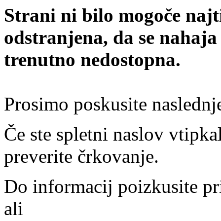
Strani ni bilo mogoče najt
odstranjena, da se nahaja
trenutno nedostopna.
Prosimo poskusite naslednj
Če ste spletni naslov vtipkal
preverite črkovanje.
Do informacij poizkusite pr
ali