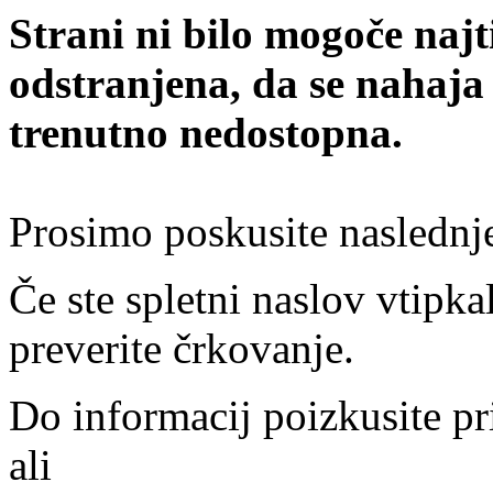
Strani ni bilo mogoče najt
odstranjena, da se nahaja
trenutno nedostopna.
Prosimo poskusite naslednj
Če ste spletni naslov vtipkal
preverite črkovanje.
Do informacij poizkusite pr
ali