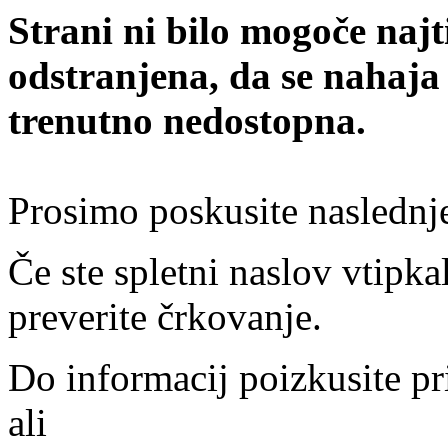
Strani ni bilo mogoče najt
odstranjena, da se nahaja
trenutno nedostopna.
Prosimo poskusite naslednj
Če ste spletni naslov vtipkal
preverite črkovanje.
Do informacij poizkusite pr
ali