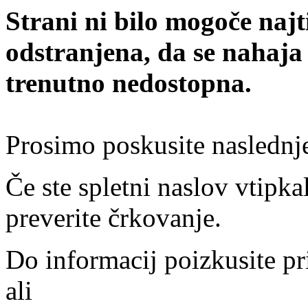
Strani ni bilo mogoče najt
odstranjena, da se nahaja
trenutno nedostopna.
Prosimo poskusite naslednj
Če ste spletni naslov vtipkal
preverite črkovanje.
Do informacij poizkusite pr
ali