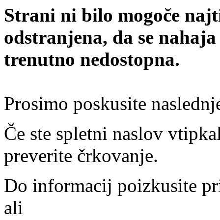
Strani ni bilo mogoče najt
odstranjena, da se nahaja
trenutno nedostopna.
Prosimo poskusite naslednj
Če ste spletni naslov vtipkal
preverite črkovanje.
Do informacij poizkusite pr
ali