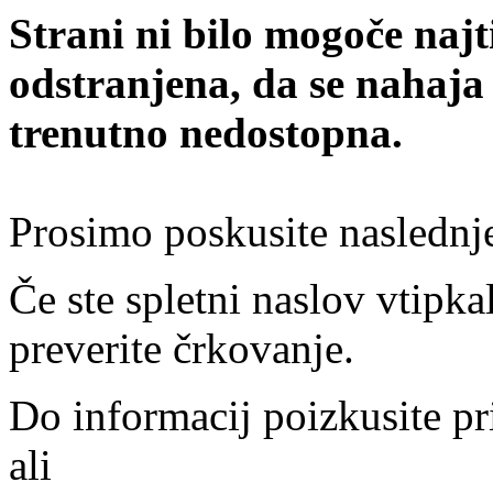
Strani ni bilo mogoče najt
odstranjena, da se nahaja
trenutno nedostopna.
Prosimo poskusite naslednj
Če ste spletni naslov vtipkal
preverite črkovanje.
Do informacij poizkusite pr
ali