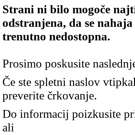
Strani ni bilo mogoče najt
odstranjena, da se nahaja
trenutno nedostopna.
Prosimo poskusite naslednj
Če ste spletni naslov vtipkal
preverite črkovanje.
Do informacij poizkusite pr
ali