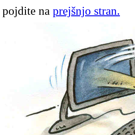
pojdite na
prejšnjo stran.