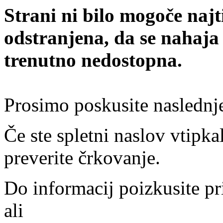
Strani ni bilo mogoče najt
odstranjena, da se nahaja
trenutno nedostopna.
Prosimo poskusite naslednj
Če ste spletni naslov vtipkal
preverite črkovanje.
Do informacij poizkusite pr
ali