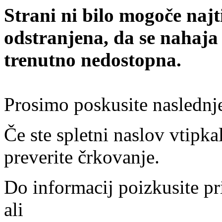
Strani ni bilo mogoče najt
odstranjena, da se nahaja
trenutno nedostopna.
Prosimo poskusite naslednj
Če ste spletni naslov vtipkal
preverite črkovanje.
Do informacij poizkusite pr
ali