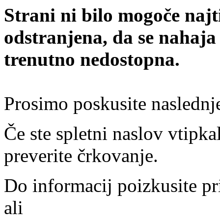
Strani ni bilo mogoče najt
odstranjena, da se nahaja
trenutno nedostopna.
Prosimo poskusite naslednj
Če ste spletni naslov vtipkal
preverite črkovanje.
Do informacij poizkusite pr
ali