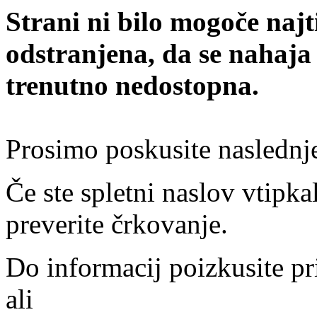
Strani ni bilo mogoče najt
odstranjena, da se nahaja
trenutno nedostopna.
Prosimo poskusite naslednj
Če ste spletni naslov vtipkal
preverite črkovanje.
Do informacij poizkusite pr
ali