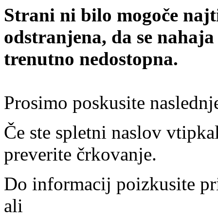
Strani ni bilo mogoče najt
odstranjena, da se nahaja
trenutno nedostopna.
Prosimo poskusite naslednj
Če ste spletni naslov vtipkal
preverite črkovanje.
Do informacij poizkusite pr
ali