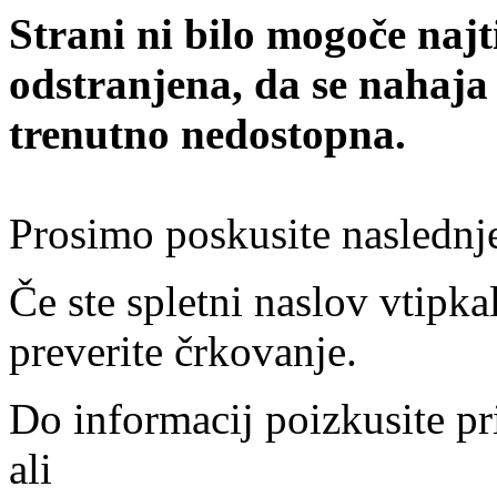
Strani ni bilo mogoče najt
odstranjena, da se nahaja
trenutno nedostopna.
Prosimo poskusite naslednj
Če ste spletni naslov vtipkal
preverite črkovanje.
Do informacij poizkusite pr
ali