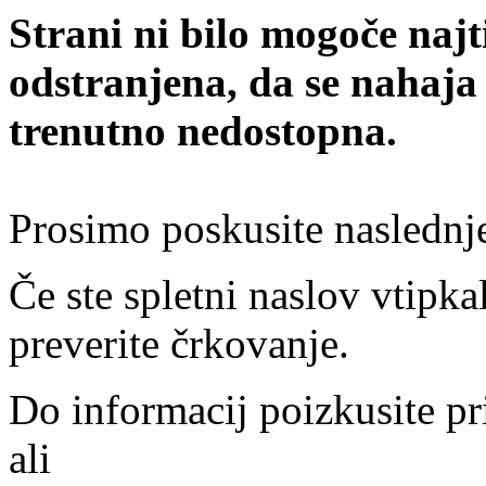
Strani ni bilo mogoče najt
odstranjena, da se nahaja
trenutno nedostopna.
Prosimo poskusite naslednj
Če ste spletni naslov vtipkal
preverite črkovanje.
Do informacij poizkusite pr
ali