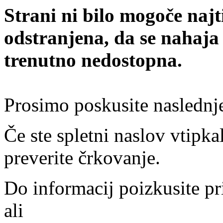
Strani ni bilo mogoče najt
odstranjena, da se nahaja
trenutno nedostopna.
Prosimo poskusite naslednj
Če ste spletni naslov vtipkal
preverite črkovanje.
Do informacij poizkusite pr
ali