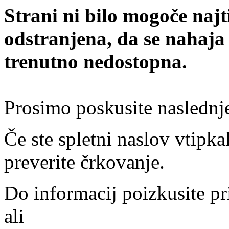
Strani ni bilo mogoče najt
odstranjena, da se nahaja
trenutno nedostopna.
Prosimo poskusite naslednj
Če ste spletni naslov vtipkal
preverite črkovanje.
Do informacij poizkusite pr
ali