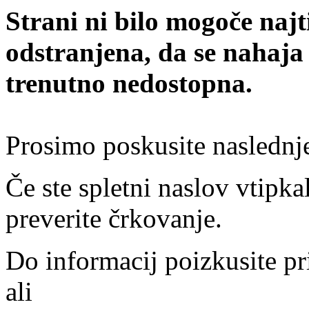
Strani ni bilo mogoče najt
odstranjena, da se nahaja
trenutno nedostopna.
Prosimo poskusite naslednj
Če ste spletni naslov vtipkal
preverite črkovanje.
Do informacij poizkusite pr
ali