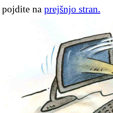
pojdite na
prejšnjo stran.