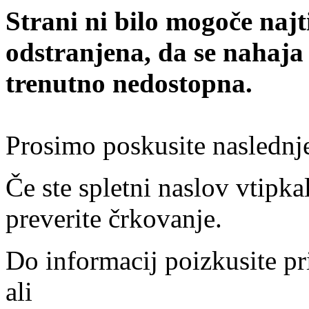
Strani ni bilo mogoče najt
odstranjena, da se nahaja
trenutno nedostopna.
Prosimo poskusite naslednj
Če ste spletni naslov vtipkal
preverite črkovanje.
Do informacij poizkusite pr
ali