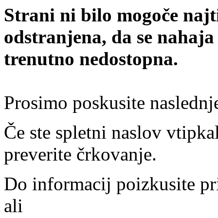
Strani ni bilo mogoče najt
odstranjena, da se nahaja
trenutno nedostopna.
Prosimo poskusite naslednj
Če ste spletni naslov vtipkal
preverite črkovanje.
Do informacij poizkusite pr
ali