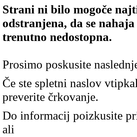
Strani ni bilo mogoče najt
odstranjena, da se nahaja
trenutno nedostopna.
Prosimo poskusite naslednj
Če ste spletni naslov vtipkal
preverite črkovanje.
Do informacij poizkusite pr
ali