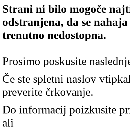
Strani ni bilo mogoče najt
odstranjena, da se nahaja
trenutno nedostopna.
Prosimo poskusite naslednj
Če ste spletni naslov vtipkal
preverite črkovanje.
Do informacij poizkusite pr
ali