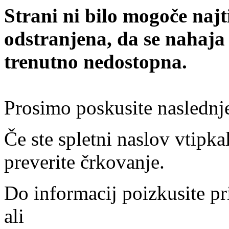
Strani ni bilo mogoče najt
odstranjena, da se nahaja
trenutno nedostopna.
Prosimo poskusite naslednj
Če ste spletni naslov vtipkal
preverite črkovanje.
Do informacij poizkusite pr
ali