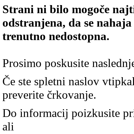
Strani ni bilo mogoče najt
odstranjena, da se nahaja
trenutno nedostopna.
Prosimo poskusite naslednj
Če ste spletni naslov vtipkal
preverite črkovanje.
Do informacij poizkusite pr
ali