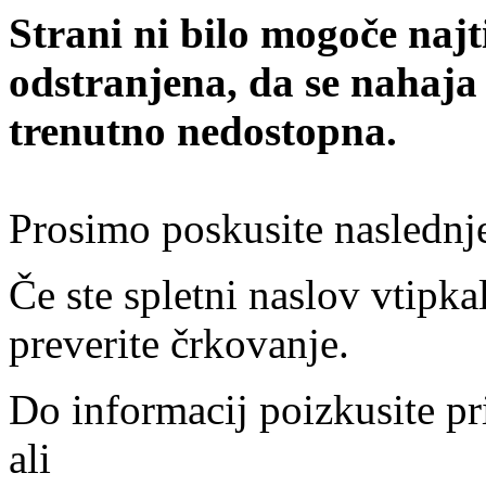
Strani ni bilo mogoče najt
odstranjena, da se nahaja
trenutno nedostopna.
Prosimo poskusite naslednj
Če ste spletni naslov vtipkal
preverite črkovanje.
Do informacij poizkusite pr
ali