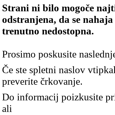
Strani ni bilo mogoče najt
odstranjena, da se nahaja
trenutno nedostopna.
Prosimo poskusite naslednj
Če ste spletni naslov vtipkal
preverite črkovanje.
Do informacij poizkusite pr
ali