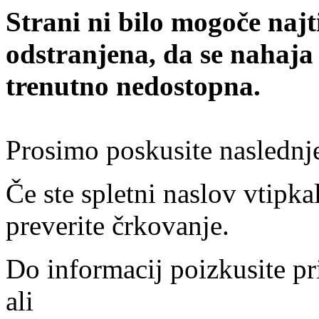
Strani ni bilo mogoče najt
odstranjena, da se nahaja
trenutno nedostopna.
Prosimo poskusite naslednj
Če ste spletni naslov vtipkal
preverite črkovanje.
Do informacij poizkusite pr
ali