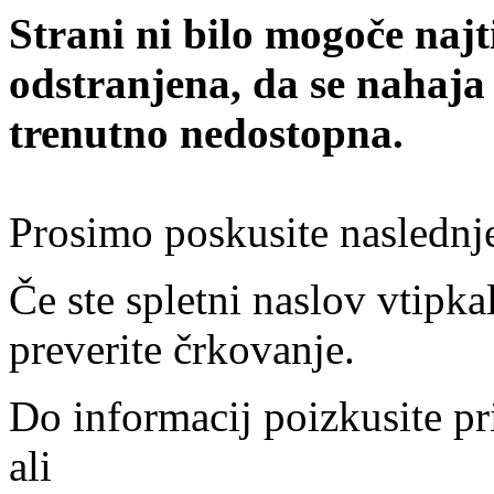
Strani ni bilo mogoče najt
odstranjena, da se nahaja
trenutno nedostopna.
Prosimo poskusite naslednj
Če ste spletni naslov vtipkal
preverite črkovanje.
Do informacij poizkusite pr
ali