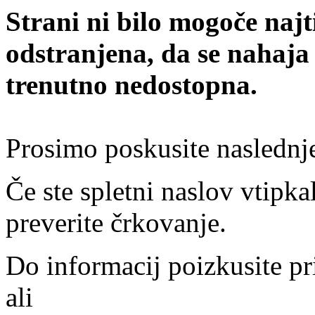
Strani ni bilo mogoče najt
odstranjena, da se nahaja
trenutno nedostopna.
Prosimo poskusite naslednj
Če ste spletni naslov vtipkal
preverite črkovanje.
Do informacij poizkusite pr
ali