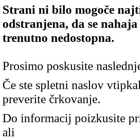
Strani ni bilo mogoče najt
odstranjena, da se nahaja
trenutno nedostopna.
Prosimo poskusite naslednj
Če ste spletni naslov vtipkal
preverite črkovanje.
Do informacij poizkusite pr
ali