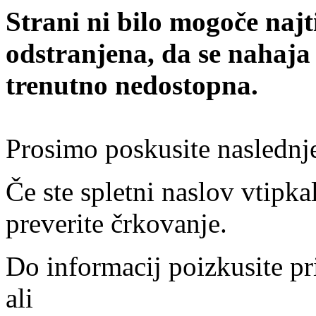
Strani ni bilo mogoče najt
odstranjena, da se nahaja
trenutno nedostopna.
Prosimo poskusite naslednj
Če ste spletni naslov vtipkal
preverite črkovanje.
Do informacij poizkusite pr
ali