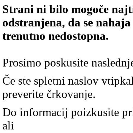
Strani ni bilo mogoče najt
odstranjena, da se nahaja
trenutno nedostopna.
Prosimo poskusite naslednj
Če ste spletni naslov vtipkal
preverite črkovanje.
Do informacij poizkusite pr
ali