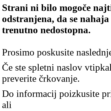
Strani ni bilo mogoče najt
odstranjena, da se nahaja
trenutno nedostopna.
Prosimo poskusite naslednj
Če ste spletni naslov vtipkal
preverite črkovanje.
Do informacij poizkusite pr
ali