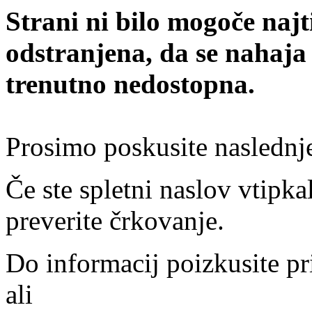
Strani ni bilo mogoče najt
odstranjena, da se nahaja
trenutno nedostopna.
Prosimo poskusite naslednj
Če ste spletni naslov vtipkal
preverite črkovanje.
Do informacij poizkusite pr
ali