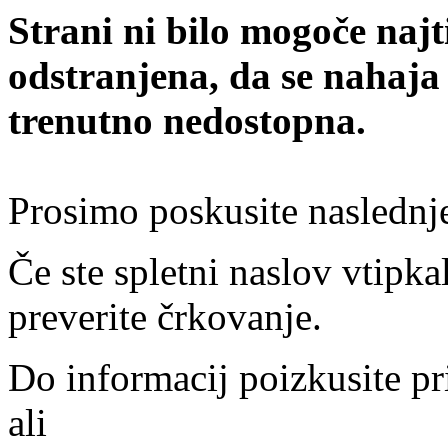
Strani ni bilo mogoče najt
odstranjena, da se nahaja
trenutno nedostopna.
Prosimo poskusite naslednj
Če ste spletni naslov vtipkal
preverite črkovanje.
Do informacij poizkusite pr
ali