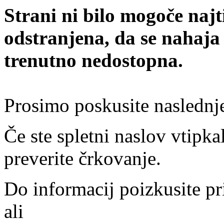
Strani ni bilo mogoče najt
odstranjena, da se nahaja
trenutno nedostopna.
Prosimo poskusite naslednj
Če ste spletni naslov vtipkal
preverite črkovanje.
Do informacij poizkusite pr
ali