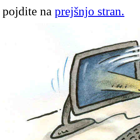
pojdite na
prejšnjo stran.