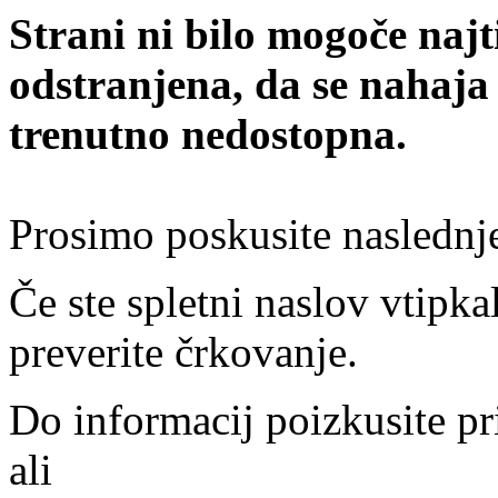
Strani ni bilo mogoče najt
odstranjena, da se nahaja
trenutno nedostopna.
Prosimo poskusite naslednj
Če ste spletni naslov vtipkal
preverite črkovanje.
Do informacij poizkusite pr
ali