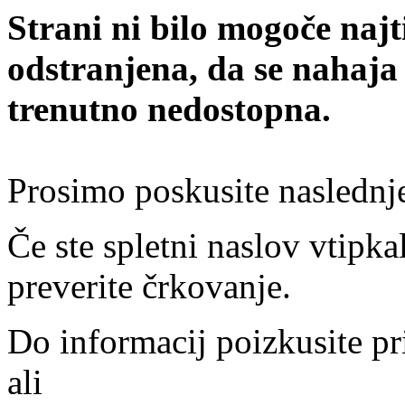
Strani ni bilo mogoče najt
odstranjena, da se nahaja
trenutno nedostopna.
Prosimo poskusite naslednj
Če ste spletni naslov vtipkal
preverite črkovanje.
Do informacij poizkusite pr
ali