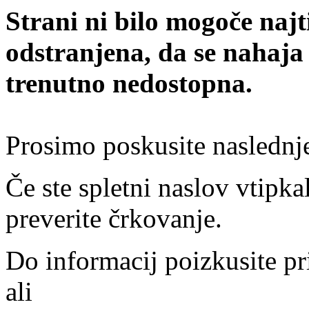
Strani ni bilo mogoče najt
odstranjena, da se nahaja
trenutno nedostopna.
Prosimo poskusite naslednj
Če ste spletni naslov vtipkal
preverite črkovanje.
Do informacij poizkusite pr
ali