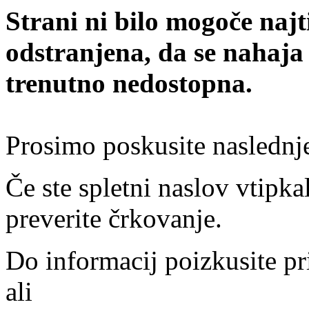
Strani ni bilo mogoče najt
odstranjena, da se nahaja
trenutno nedostopna.
Prosimo poskusite naslednj
Če ste spletni naslov vtipkal
preverite črkovanje.
Do informacij poizkusite pr
ali