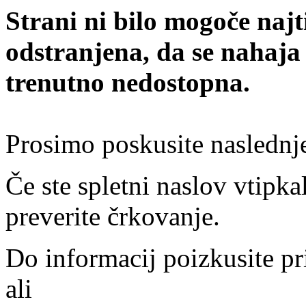
Strani ni bilo mogoče najt
odstranjena, da se nahaja
trenutno nedostopna.
Prosimo poskusite naslednj
Če ste spletni naslov vtipkal
preverite črkovanje.
Do informacij poizkusite pr
ali