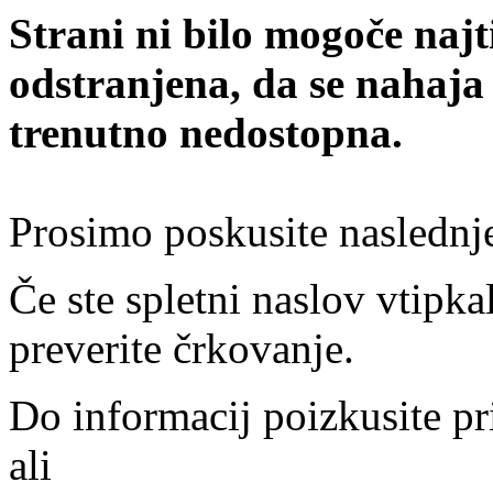
Strani ni bilo mogoče najt
odstranjena, da se nahaja
trenutno nedostopna.
Prosimo poskusite naslednj
Če ste spletni naslov vtipkal
preverite črkovanje.
Do informacij poizkusite pr
ali