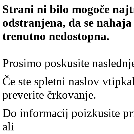
Strani ni bilo mogoče najt
odstranjena, da se nahaja
trenutno nedostopna.
Prosimo poskusite naslednj
Če ste spletni naslov vtipkal
preverite črkovanje.
Do informacij poizkusite pr
ali