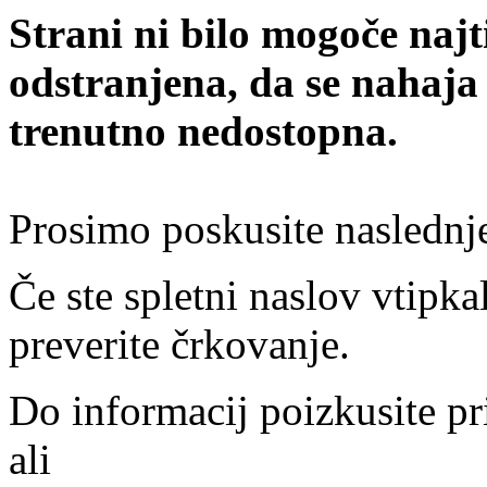
Strani ni bilo mogoče najt
odstranjena, da se nahaja
trenutno nedostopna.
Prosimo poskusite naslednj
Če ste spletni naslov vtipkal
preverite črkovanje.
Do informacij poizkusite pr
ali