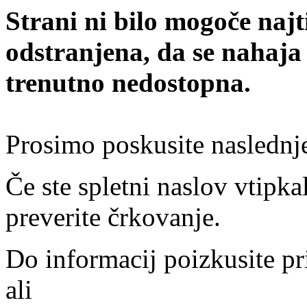
Strani ni bilo mogoče najt
odstranjena, da se nahaja
trenutno nedostopna.
Prosimo poskusite naslednj
Če ste spletni naslov vtipkal
preverite črkovanje.
Do informacij poizkusite pr
ali