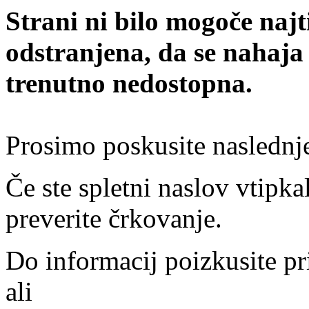
Strani ni bilo mogoče najt
odstranjena, da se nahaja
trenutno nedostopna.
Prosimo poskusite naslednj
Če ste spletni naslov vtipkal
preverite črkovanje.
Do informacij poizkusite pr
ali